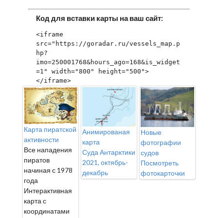
Код для вставки карты на ваш сайт:
<iframe 
src="https://goradar.ru/vessels_map.p
hp?
imo=250001768&hours_ago=168&is_widget
=1" width="800" height="500">
</iframe>
Карта пиратской
Анимированая
Новые
активности
карта
фотографии
Все нападения
Суда Антарктики
судов
пиратов
2021, октябрь-
Посмотреть
начиная с 1978
декабрь
фотокарточки
года
Интерактивная
карта с
координатами