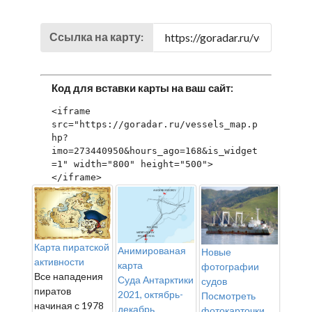
Ссылка на карту:
Код для вставки карты на ваш сайт:
<iframe 
src="https://goradar.ru/vessels_map.p
hp?
imo=273440950&hours_ago=168&is_widget
=1" width="800" height="500">
</iframe>
Карта пиратской
Анимированая
Новые
активности
карта
фотографии
Все нападения
Суда Антарктики
судов
пиратов
2021, октябрь-
Посмотреть
начиная с 1978
декабрь
фотокарточки