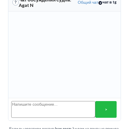
Общий чат
чат в tg
?
Agat N
>
Если вы оплатили доступ
(как гость)
и вам на почту не пришла