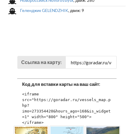
Новороссийск Novorossiysk
, движ: 280
Геленджик GELENDZHIK
, движ: 9
Ссылка на карту:
Код для вставки карты на ваш сайт:
<iframe 
src="https://goradar.ru/vessels_map.p
hp?
imo=273354420&hours_ago=168&is_widget
=1" width="800" height="500">
</iframe>