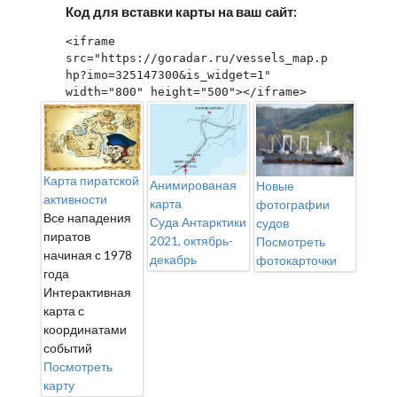
Код для вставки карты на ваш сайт:
<iframe 
src="https://goradar.ru/vessels_map.p
hp?imo=325147300&is_widget=1" 
width="800" height="500"></iframe>
Карта пиратской
Анимированая
Новые
активности
карта
фотографии
Все нападения
Суда Антарктики
судов
пиратов
2021, октябрь-
Посмотреть
начиная с 1978
декабрь
фотокарточки
года
Интерактивная
карта с
координатами
событий
Посмотреть
карту