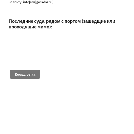
на почту: info[гав]goradar.ru)
Последние суда, рядом с портом (зашедщие или
проходящие мимо):
Коорд. сетка