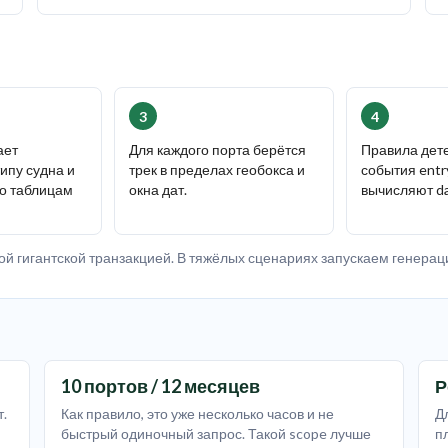
3
4
ает
Для каждого порта берётся
Правила дет
ипу судна и
трек в пределах геобокса и
события entry
по таблицам
окна дат.
вычисляют da
й гигантской транзакцией. В тяжёлых сценариях запускаем генераци
10 портов / 12 месяцев
Р
т.
Как правило, это уже несколько часов и не
Д
быстрый одиночный запрос. Такой scope лучше
п