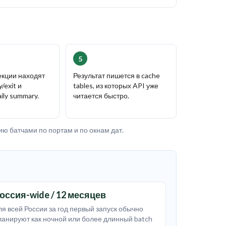
5
екции находят
Результат пишется в cache
/exit и
tables, из которых API уже
ily summary.
читается быстро.
ю батчами по портам и по окнам дат.
оссия-wide / 12 месяцев
ля всей России за год первый запуск обычно
ланируют как ночной или более длинный batch