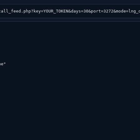
call_feed.php?key=YOUR_TOKEN&days=30&port=3272&mode=lng_
e"


