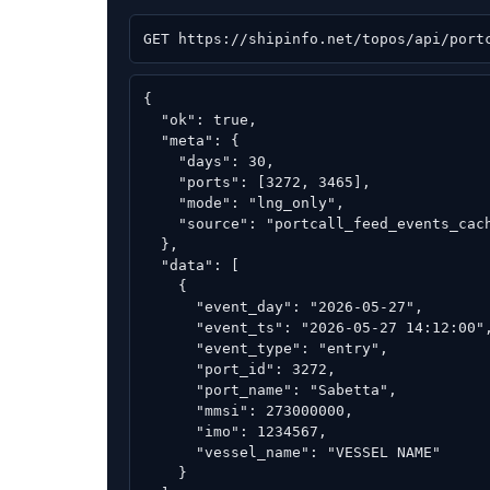
GET https://shipinfo.net/topos/api/port
{

  "ok": true,

  "meta": {

    "days": 30,

    "ports": [3272, 3465],

    "mode": "lng_only",

    "source": "portcall_feed_events_cach
  },

  "data": [

    {

      "event_day": "2026-05-27",

      "event_ts": "2026-05-27 14:12:00",
      "event_type": "entry",

      "port_id": 3272,

      "port_name": "Sabetta",

      "mmsi": 273000000,

      "imo": 1234567,

      "vessel_name": "VESSEL NAME"

    }
