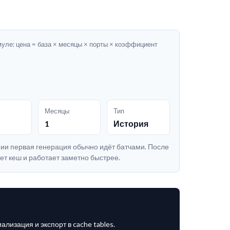
уле: цена = база × месяцы × порты × коэффициент
Месяцы
Тип
1
История
ории первая генерация обычно идёт батчами. После
ет кеш и работает заметно быстрее.
лизация и экспорт в cache tables.