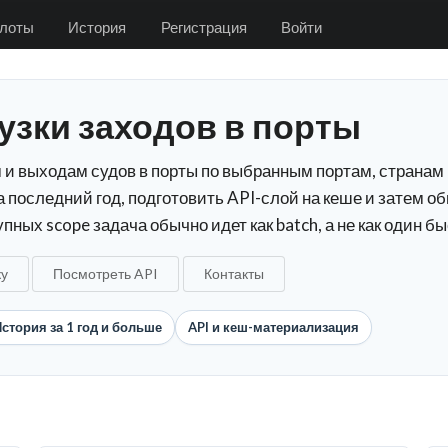
лоты
История
Регистрация
Войти
грузки заходов в порты
и выходам судов в порты по выбранным портам, странам 
 последний год, подготовить API-слой на кеше и затем о
пных scope задача обычно идет как batch, а не как один б
ку
Посмотреть API
Контакты
стория за 1 год и больше
API и кеш-материализация