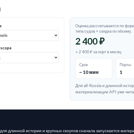
и
в
Оценка рассчитывается по форм
типа судов × скидка по объему.
2 400 ₽
 scope
≈ 2 400 ₽ за порт в месяц
Срок
Порты
~ 10 мин
1
Для all-Russia и длинной ист
материализации API уже чита
для длинной истории и крупных скоупов сначала запускается материа