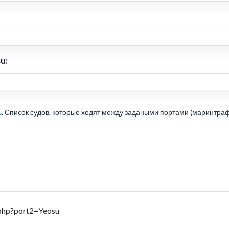
u:
ь
. Список судов, которые ходят между задаными портами (маринтраф