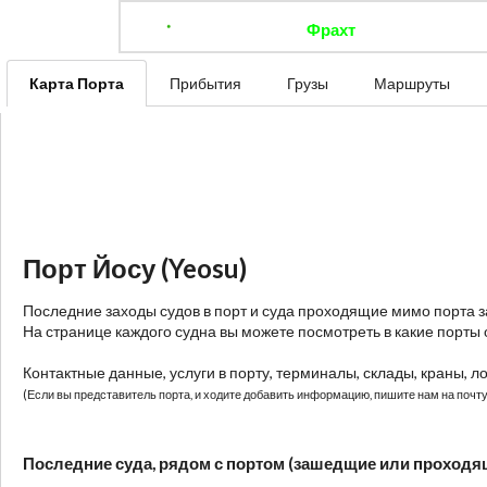
Фрахт
Отследить 
Карта Порта
Прибытия
Грузы
Маршруты
Порт Йосу (Yeosu)
Последние заходы судов в порт и суда проходящие мимо порта 
На странице каждого судна вы можете посмотреть в какие порты 
Контактные данные, услуги в порту, терминалы, склады, краны, л
(Если вы представитель порта, и ходите добавить информацию, пишите нам на почту:
Последние суда, рядом с портом (зашедщие или проходя