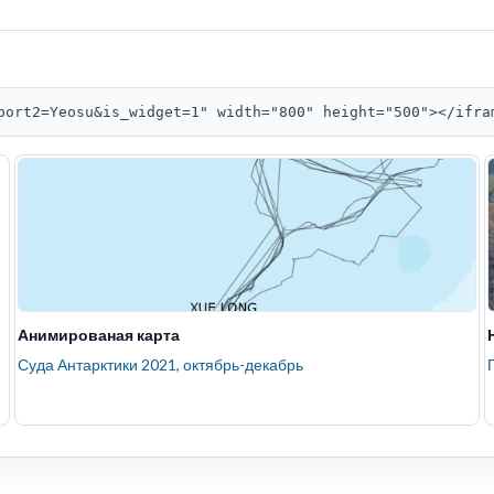
port2=Yeosu&is_widget=1" width="800" height="500"></ifra
Анимированая карта
Суда Антарктики 2021, октябрь-декабрь