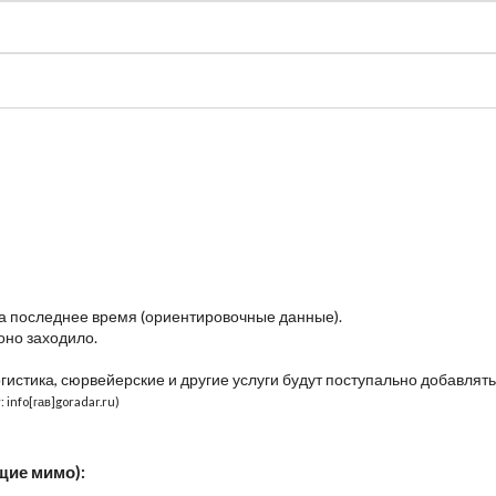
судно
Общая карта (β)
Чат
Цены
Карты судов
за последнее время (ориентировочные данные).
оно заходило.
огистика, сюрвейерские и другие услуги будут поступально добавлять
 info[гав]goradar.ru)
щие мимо):