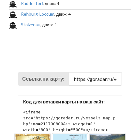
Raddestorf
, движ: 4
Rehburg-Loccum
, движ: 4
Stolzenau
, движ: 4
Ссылка на карту:
Код для вставки карты на ваш сайт:
<iframe 
src="https://goradar.ru/vessels_map.p
hp?imo=211790800&is_widget=1" 
width="800" height="500"></iframe>