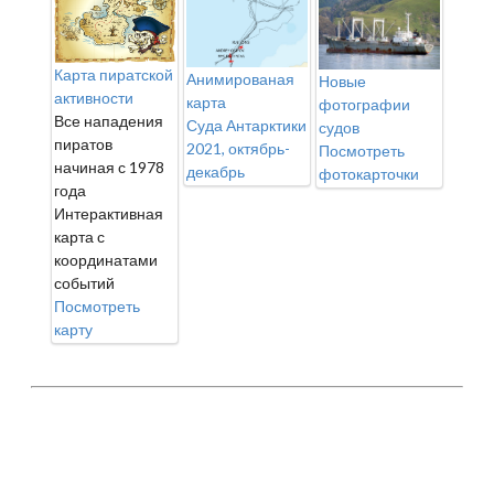
Карта пиратской
Анимированая
Новые
активности
карта
фотографии
Все нападения
Суда Антарктики
судов
пиратов
2021, октябрь-
Посмотреть
начиная с 1978
декабрь
фотокарточки
года
Интерактивная
карта с
координатами
событий
Посмотреть
карту