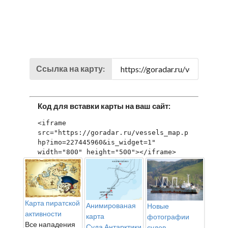
Ссылка на карту:
Код для вставки карты на ваш сайт:
<iframe 
src="https://goradar.ru/vessels_map.p
hp?imo=227445960&is_widget=1" 
width="800" height="500"></iframe>
Карта пиратской
Анимированая
Новые
активности
карта
фотографии
Все нападения
Суда Антарктики
судов