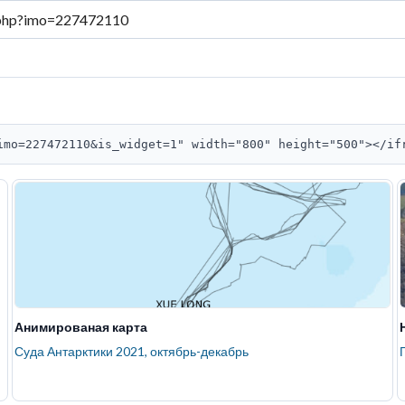
imo=227472110&is_widget=1" width="800" height="500"></if
Анимированая карта
Суда Антарктики 2021, октябрь-декабрь