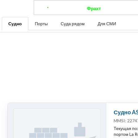
Фрахт
Отследить 
Судно
Порты
Суда рядом
Для СМИ
Судно A
MMSI: 2274
Текущая поз
портом La Ro