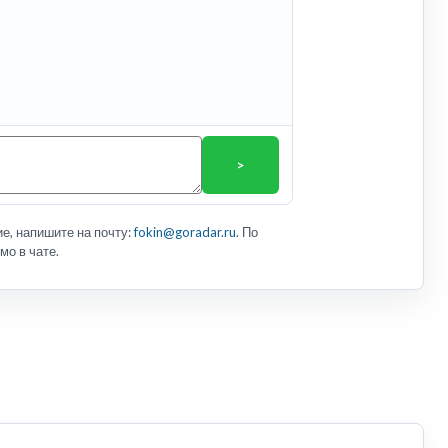
>
е, напишите на почту:
fokin@goradar.ru
. По
мо в чате.