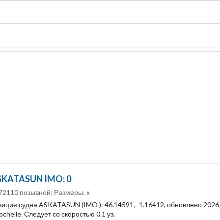
судно
Общая карта (β)
Чат
Цены
Карты судов
SKATASUN IMO: 0
72110 позывной: Размеры: x
иция судна ASKATASUN (IMO ): 46.14591, -1.16412, обновлено 2026
chelle. Следует со скоростью 0.1 уз.