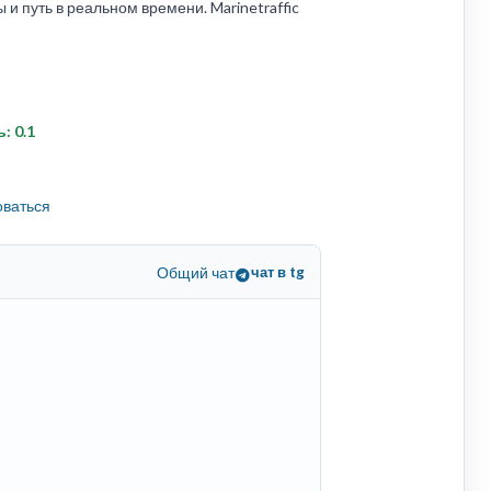
 путь в реальном времени. Marinetraffic
ь: 0.1
оваться
Общий чат
чат в tg