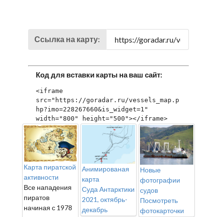
Ссылка на карту:
Код для вставки карты на ваш сайт:
<iframe 
src="https://goradar.ru/vessels_map.p
hp?imo=228267660&is_widget=1" 
width="800" height="500"></iframe>
Карта пиратской
Анимированая
Новые
активности
карта
фотографии
Все нападения
Суда Антарктики
судов
пиратов
2021, октябрь-
Посмотреть
начиная с 1978
декабрь
фотокарточки