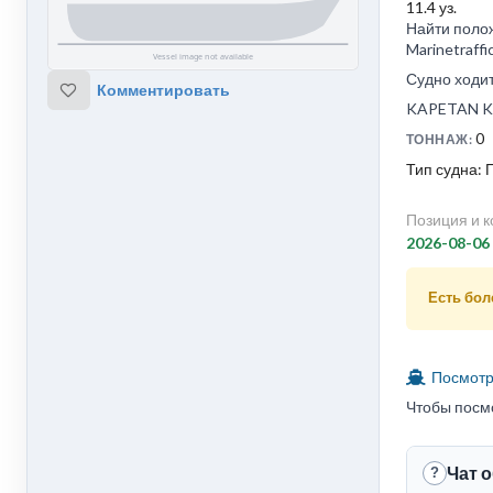
11.4 уз.
Найти поло
Marinetraff
Судно ходи
Комментировать
KAPETAN KO
0
ТОННАЖ:
Тип судна: 
Позиция и к
2026-08-06
Есть боле
Посмотре
Чтобы посм
Чат 
?