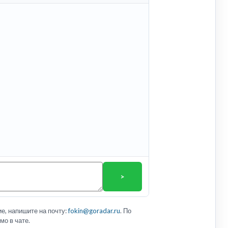
>
е, напишите на почту:
fokin@goradar.ru
. По
мо в чате.