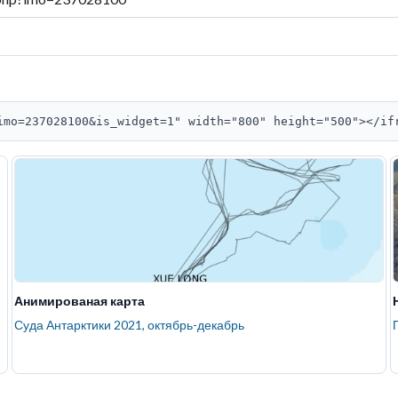
imo=237028100&is_widget=1" width="800" height="500"></if
Анимированая карта
Суда Антарктики 2021, октябрь-декабрь