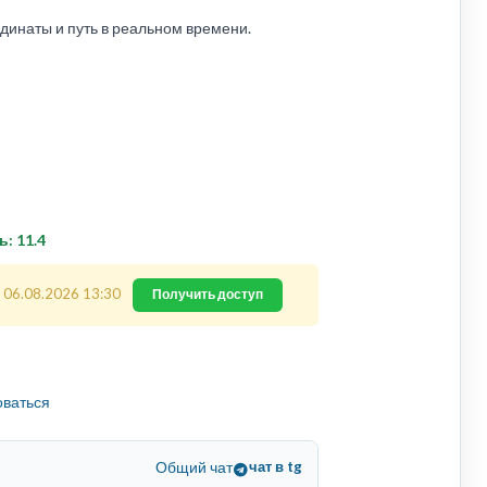
инаты и путь в реальном времени.
ь: 11.4
 06.08.2026 13:30
Получить доступ
оваться
Общий чат
чат в tg