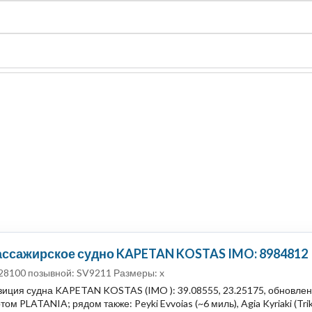
судно
Общая карта (β)
Чат
Цены
Карты судов
ассажирское судно KAPETAN KOSTAS IMO: 8984812
28100 позывной: SV9211 Размеры: x
иция судна KAPETAN KOSTAS (IMO ): 39.08555, 23.25175, обновлен
ом PLATANIA; рядом также: Peyki Evvoias (~6 миль), Agia Kyriaki (Tri