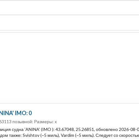
судно
Общая карта (β)
Чат
Цены
Карты судов
NINA' IMO: 0
63113 позывной: Размеры: x
иция судна 'ANINA' (IMO ): 43.67048, 25.26851, обновлено 2026-08
дом также: Svishtov (~5 миль), Vardim (~5 миль). Следует со скоростью