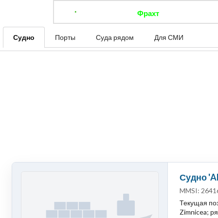
Фрахт
Отследить 
Судно
Порты
Суда рядом
Для СМИ
Судно 'A
MMSI: 2641
Текущая поз
Zimnicea; ря