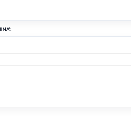
INA':