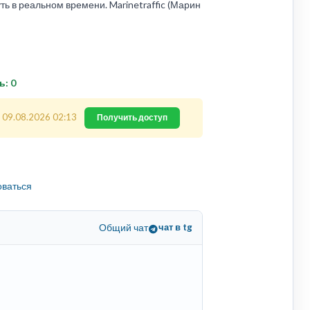
ь в реальном времени. Marinetraffic (Марин
ь: 0
 09.08.2026 02:13
Получить доступ
оваться
Общий чат
чат в tg