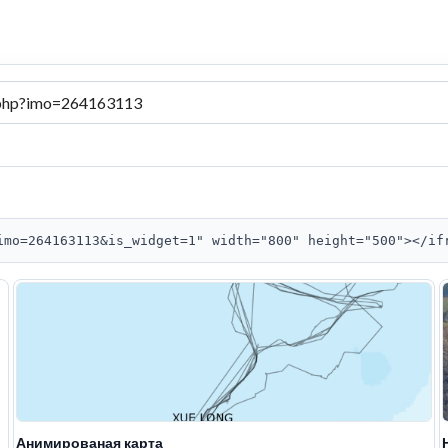
imo=264163113&is_widget=1" width="800" height="500"></if
Анимированая карта