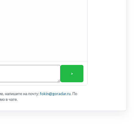
>
е, напишите на почту:
fokin@goradar.ru
. По
мо в чате.