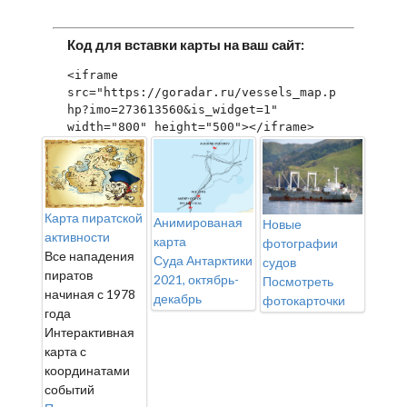
Код для вставки карты на ваш сайт:
<iframe 
src="https://goradar.ru/vessels_map.p
hp?imo=273613560&is_widget=1" 
width="800" height="500"></iframe>
Карта пиратской
Анимированая
Новые
активности
карта
фотографии
Все нападения
Суда Антарктики
судов
пиратов
2021, октябрь-
Посмотреть
начиная с 1978
декабрь
фотокарточки
года
Интерактивная
карта с
координатами
событий