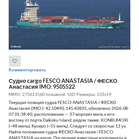
Комментировать
Судно cargo FESCO ANASTASIA / ФЕСКО
Анастасия IMO: 9505522
MMSI: 273613560 позывной: SSD Размеры: 133x19
Текущая позиция судна FESCO ANASTASIA / ФЕСКО
Анастасия (IMO ): 42.50490, 145.43835, обновлено 2026-08-
07 01:38:40; расположение — 37 морских миль к юго-
востоку от порта Daikoku Island; рядом также: KONBUMORI
(~48 миль), Кусиро (~55 миль). Следует со скоростью 13 уз.
Найти положение судна ФЕСКО Анастасия / FESCO
ANASTASIA на карте. Последние известные координаты и