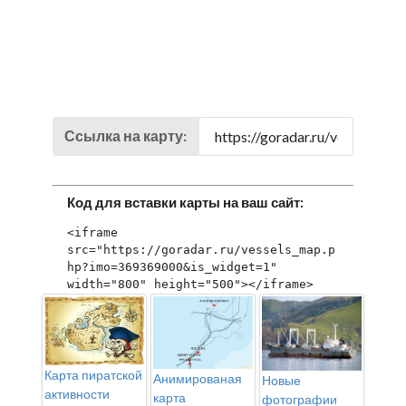
Ссылка на карту:
Код для вставки карты на ваш сайт:
<iframe 
src="https://goradar.ru/vessels_map.p
hp?imo=369369000&is_widget=1" 
width="800" height="500"></iframe>
Карта пиратской
Анимированая
Новые
активности
карта
фотографии