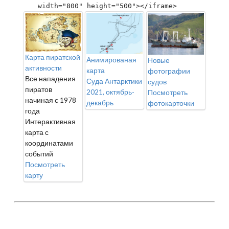
width="800" height="500"></iframe>
Карта пиратской
Анимированая
Новые
активности
карта
фотографии
Все нападения
Суда Антарктики
судов
пиратов
2021, октябрь-
Посмотреть
начиная с 1978
декабрь
фотокарточки
года
Интерактивная
карта с
координатами
событий
Посмотреть
карту