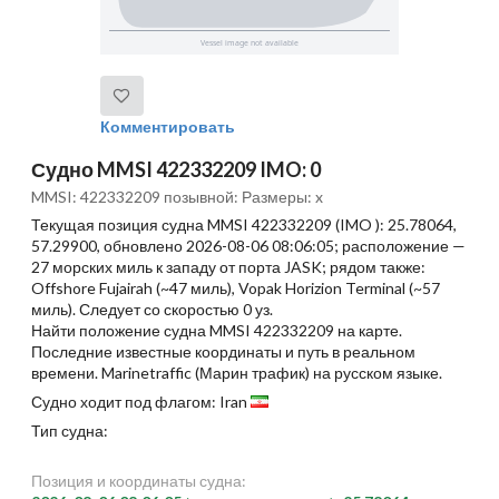
Комментировать
Судно MMSI 422332209 IMO: 0
MMSI: 422332209 позывной: Размеры: x
Текущая позиция судна MMSI 422332209 (IMO ): 25.78064,
57.29900, обновлено 2026-08-06 08:06:05; расположение —
27 морских миль к западу от порта JASK; рядом также:
Offshore Fujairah (~47 миль), Vopak Horizion Terminal (~57
миль). Следует со скоростью 0 уз.
Найти положение судна MMSI 422332209 на карте.
Последние известные координаты и путь в реальном
времени. Marinetraffic (Марин трафик) на русском языке.
Судно ходит под флагом: Iran
Тип судна:
Позиция и координаты судна: