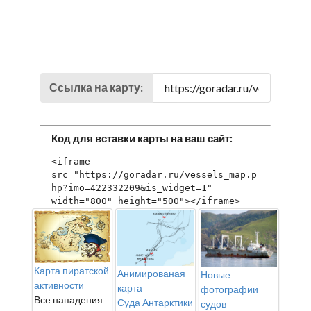
Ссылка на карту:
Код для вставки карты на ваш сайт:
<iframe 
src="https://goradar.ru/vessels_map.p
hp?imo=422332209&is_widget=1" 
width="800" height="500"></iframe>
Карта пиратской
Анимированая
Новые
активности
карта
фотографии
Все нападения
Суда Антарктики
судов