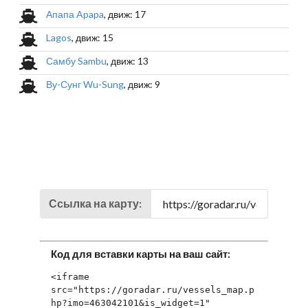
Апапа Apapa
, движ: 17
Lagos
, движ: 15
Самбу Sambu
, движ: 13
Ву-Сунг Wu-Sung
, движ: 9
Ссылка на карту:
Код для вставки карты на ваш сайт:
<iframe 
src="https://goradar.ru/vessels_map.p
hp?imo=463042101&is_widget=1" 