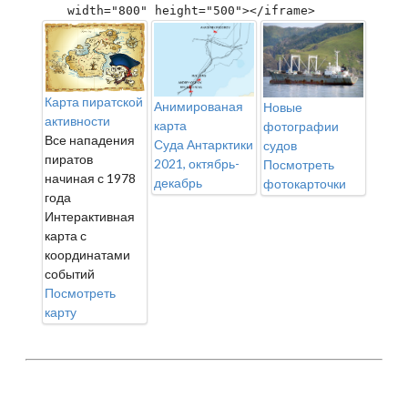
width="800" height="500"></iframe>
Карта пиратской
Анимированая
Новые
активности
карта
фотографии
Все нападения
Суда Антарктики
судов
пиратов
2021, октябрь-
Посмотреть
начиная с 1978
декабрь
фотокарточки
года
Интерактивная
карта с
координатами
событий
Посмотреть
карту