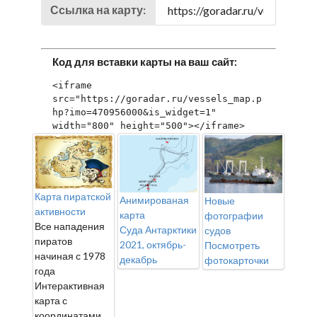
Ссылка на карту:
Код для вставки карты на ваш сайт:
<iframe 
src="https://goradar.ru/vessels_map.p
hp?imo=470956000&is_widget=1" 
width="800" height="500"></iframe>
Карта пиратской
Анимированая
Новые
активности
карта
фотографии
Все нападения
Суда Антарктики
судов
пиратов
2021, октябрь-
Посмотреть
начиная с 1978
декабрь
фотокарточки
года
Интерактивная
карта с
координатами