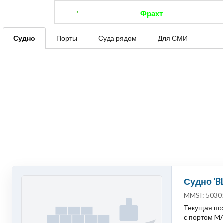
Фрахт
Отследить 
Судно
Порты
Суда рядом
Для СМИ
Судно 'BL
MMSI: 5030
Текущая поз
с портом MA