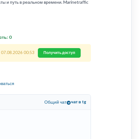
ы и путь в реальном времени. Marinetraffic
сть: 0
 07.08.2026 00:53
Получить доступ
оваться
Общий чат
чат в tg