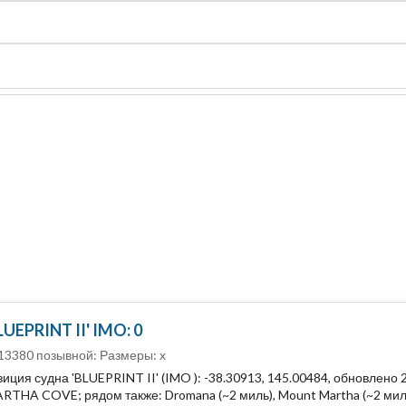
судно
Общая карта (β)
Чат
Цены
Карты судов
UEPRINT II' IMO: 0
13380 позывной: Размеры: x
иция судна 'BLUEPRINT II' (IMO ): -38.30913, 145.00484, обновлено
RTHA COVE; рядом также: Dromana (~2 миль), Mount Martha (~2 миль)