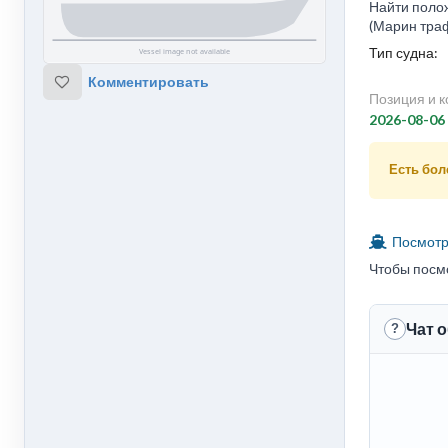
Найти полож
(Марин траф
Тип судна:
Комментировать
Позиция и к
2026-08-06
Есть боле
Посмотре
Чтобы посм
Чат о
?