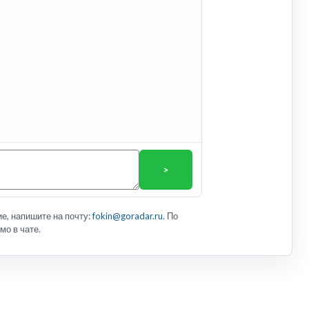
>
е, напишите на почту:
fokin@goradar.ru
. По
мо в чате.