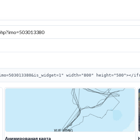
imo=503013380&is_widget=1" width="800" height="500"></if
Анимированая карта