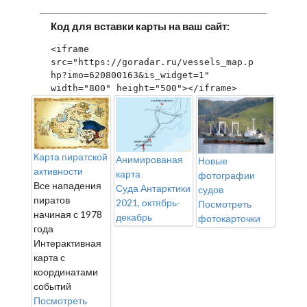
Код для вставки карты на ваш сайт:
<iframe 
src="https://goradar.ru/vessels_map.p
hp?imo=620800163&is_widget=1" 
width="800" height="500"></iframe>
Карта пиратской
Анимированая
Новые
активности
карта
фотографии
Все нападения
Суда Антарктики
судов
пиратов
2021, октябрь-
Посмотреть
начиная с 1978
декабрь
фотокарточки
года
Интерактивная
карта с
координатами
событий
Посмотреть