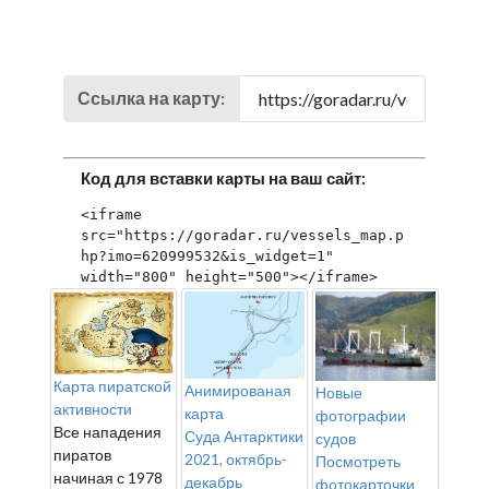
Ссылка на карту:
Код для вставки карты на ваш сайт:
<iframe 
src="https://goradar.ru/vessels_map.p
hp?imo=620999532&is_widget=1" 
width="800" height="500"></iframe>
Карта пиратской
Анимированая
Новые
активности
карта
фотографии
Все нападения
Суда Антарктики
судов
пиратов
2021, октябрь-
Посмотреть
начиная с 1978
декабрь
фотокарточки