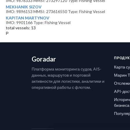
IMO: 9878333 MMSI: 273297120 Type: Fishing Vessel
MEKHANIK SIZOV
IMO: 9896153 MMSI: 273616550 Type: Fishing Vessel
KAPITAN MARTYNOV
IMO: 9901166 Type: Fishing Vessel
total vessels: 13
Р
Goradar
ПРОДУК
Карта с
Платформа мониторинга судов, AIS-
данных, маршрутов и портовой
Марин Т
активности для логистики, аналитики и
Отслежи
оперативной работы с флотом.
API-дос
Историч
бизнеса
Популяр