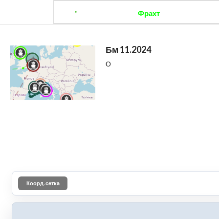
Фрахт
Отследить 
Бм 11.2024
О
Коорд. сетка