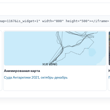
map=1167&is_widget=1" width="800" height="500"></iframe>
Анимированая карта
Суда Антарктики 2021, октябрь-декабрь