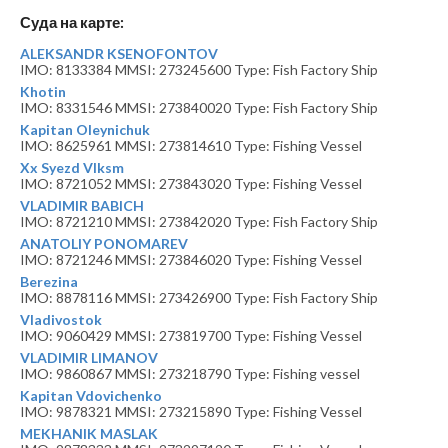
Суда на карте:
ALEKSANDR KSENOFONTOV
IMO: 8133384 MMSI: 273245600 Type: Fish Factory Ship
Khotin
IMO: 8331546 MMSI: 273840020 Type: Fish Factory Ship
Kapitan Oleynichuk
IMO: 8625961 MMSI: 273814610 Type: Fishing Vessel
Xx Syezd Vlksm
IMO: 8721052 MMSI: 273843020 Type: Fishing Vessel
VLADIMIR BABICH
IMO: 8721210 MMSI: 273842020 Type: Fish Factory Ship
ANATOLIY PONOMAREV
IMO: 8721246 MMSI: 273846020 Type: Fishing Vessel
Berezina
IMO: 8878116 MMSI: 273426900 Type: Fish Factory Ship
Vladivostok
IMO: 9060429 MMSI: 273819700 Type: Fishing Vessel
VLADIMIR LIMANOV
IMO: 9860867 MMSI: 273218790 Type: Fishing vessel
Kapitan Vdovichenko
IMO: 9878321 MMSI: 273215890 Type: Fishing Vessel
MEKHANIK MASLAK