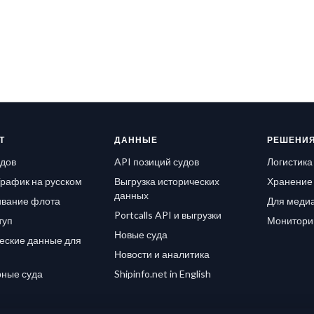
Т
ДАННЫЕ
РЕШЕНИ
удов
API позиций судов
Логистика
рафик на русском
Выгрузка исторических
Хранение 
данных
вание флота
Для медиа
Portcalls API и выгрузки
туп
Монитори
Новые суда
еские данные для
Новости и аналитика
ные суда
Shipinfo.net in English