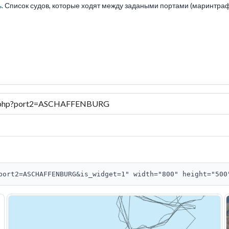
ь
. Список судов, которые ходят между задаными портами (маринтраф
port2=ASCHAFFENBURG&is_widget=1" width="800" height="500