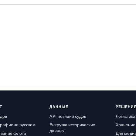
Т
ДАННЫЕ
РЕШЕНИ
удов
API позиций судов
Логистика
рафик на русском
Выгрузка исторических
Хранение 
данных
вание флота
Для медиа