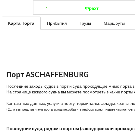
Фрахт
Отследить 
Карта Порта
Прибытия
Грузы
Маршруты
Порт ASCHAFFENBURG
Последние заходы судов в порт и суда проходящие мимо порта 
На странице каждого судна вы можете посмотреть в какие порты 
Контактные данные, услуги в порту, терминалы, склады, краны, л
(Если вы представитель порта, и ходите добавить информацию, пишите нам на почту:
Последние суда, рядом с портом (зашедщие или проходя