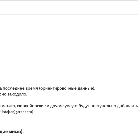
судно
Общая карта (β)
Чат
Цены
Карты судов
за последнее время (ориентировочные данные).
оно заходило.
огистика, сюрвейерские и другие услуги будут поступально добавлять
 info[гав]goradar.ru)
щие мимо):