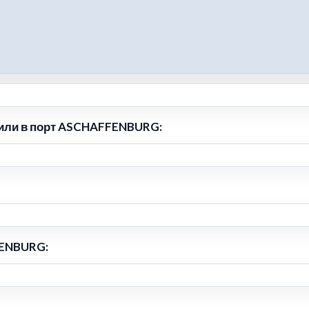
дили в порт ASCHAFFENBURG:
FENBURG: