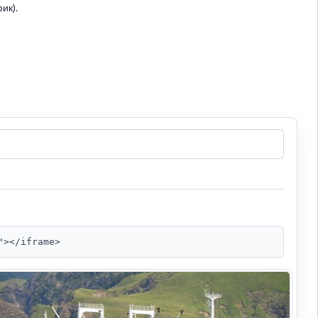
ик).
"></iframe>