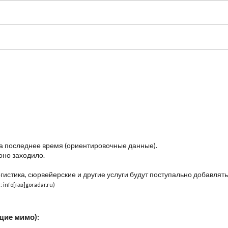
судно
Общая карта (β)
Чат
Цены
Карты судов
за последнее время (ориентировочные данные).
оно заходило.
огистика, сюрвейерские и другие услуги будут поступально добавлять
 info[гав]goradar.ru)
щие мимо):