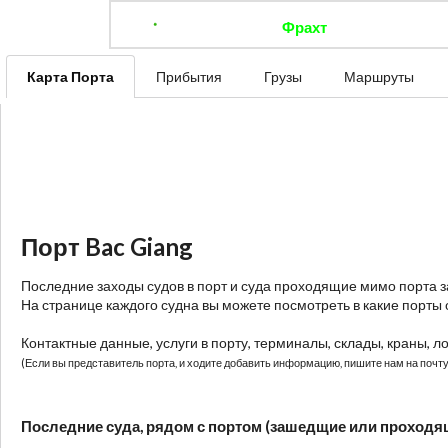
Фрахт
Отследить 
Карта Порта
Прибытия
Грузы
Маршруты
Порт Bac Giang
Последние заходы судов в порт и суда проходящие мимо порта 
На странице каждого судна вы можете посмотреть в какие порты 
Контактные данные, услуги в порту, терминалы, склады, краны, л
(Если вы представитель порта, и ходите добавить информацию, пишите нам на почту:
Последние суда, рядом с портом (зашедщие или проходя