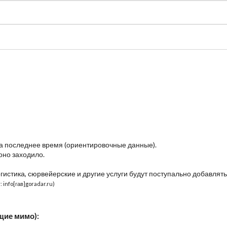
судно
Общая карта (β)
Чат
Цены
Карты судов
за последнее время (ориентировочные данные).
оно заходило.
огистика, сюрвейерские и другие услуги будут поступально добавлять
 info[гав]goradar.ru)
щие мимо):