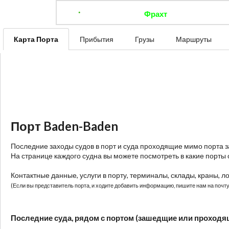
Фрахт
Отследить 
Карта Порта
Прибытия
Грузы
Маршруты
Порт Baden-Baden
Последние заходы судов в порт и суда проходящие мимо порта 
На странице каждого судна вы можете посмотреть в какие порты 
Контактные данные, услуги в порту, терминалы, склады, краны, л
(Если вы представитель порта, и ходите добавить информацию, пишите нам на почту:
Последние суда, рядом с портом (зашедщие или проходя