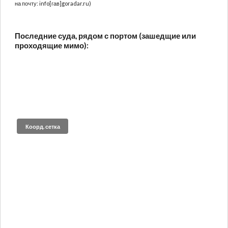
на почту: info[гав]goradar.ru)
Последние суда, рядом с портом (зашедщие или
проходящие мимо):
Коорд. сетка