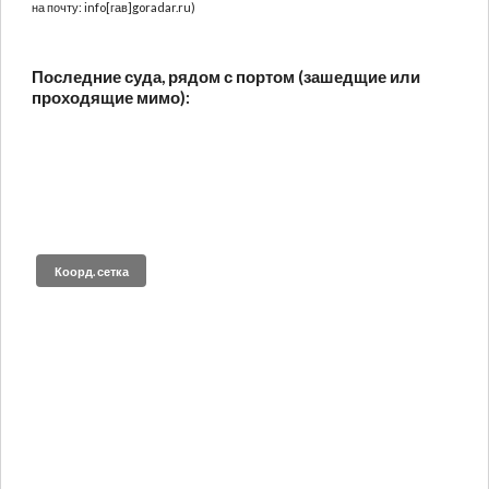
на почту: info[гав]goradar.ru)
Последние суда, рядом с портом (зашедщие или
проходящие мимо):
Коорд. сетка