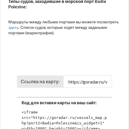
Типы судов, заходившие в морской порт Badia
Polesine:
Маршруты между любыми портами вы можете посмотреть
здесь
. Список судов, которые ходят между задаными
портами (маринтрафик).
Ссылка на карту:
Код для вставки карты на ваш сайт:
<iframe 
src="https://goradar.ru/vessels_map.p
hp?port2=Badia+Polesine&is_widget=1" 
width="800" height="500"></iframe>