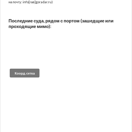
на почту: info[гав]goradar.ru)
Последние суда, рядом с портом (зашедщие или
проходящие мимо):
Коорд. сетка