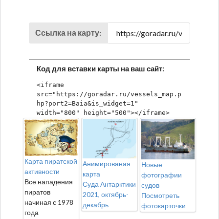
Ссылка на карту:
Код для вставки карты на ваш сайт:
<iframe 
src="https://goradar.ru/vessels_map.p
hp?port2=Baia&is_widget=1" 
width="800" height="500"></iframe>
Карта пиратской
Анимированая
Новые
активности
карта
фотографии
Все нападения
Суда Антарктики
судов
пиратов
2021, октябрь-
Посмотреть
начиная с 1978
декабрь
фотокарточки
года