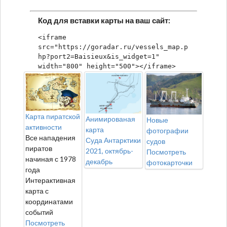
Код для вставки карты на ваш сайт:
<iframe 
src="https://goradar.ru/vessels_map.p
hp?port2=Baisieux&is_widget=1" 
width="800" height="500"></iframe>
Карта пиратской
Анимированая
Новые
активности
карта
фотографии
Все нападения
Суда Антарктики
судов
пиратов
2021, октябрь-
Посмотреть
начиная с 1978
декабрь
фотокарточки
года
Интерактивная
карта с
координатами
событий
Посмотреть