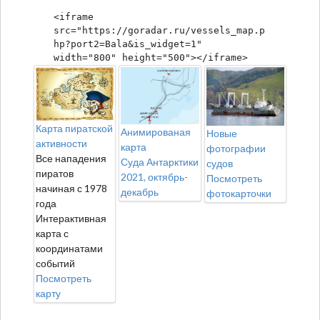
<iframe 
src="https://goradar.ru/vessels_map.p
hp?port2=Bala&is_widget=1" 
width="800" height="500"></iframe>
Карта пиратской
Анимированая
Новые
активности
карта
фотографии
Все нападения
Суда Антарктики
судов
пиратов
2021, октябрь-
Посмотреть
начиная с 1978
декабрь
фотокарточки
года
Интерактивная
карта с
координатами
событий
Посмотреть
карту