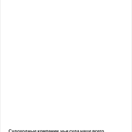
Судоходные компании, чьи суда чаще всего