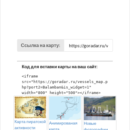
Ссылка на карту:
Код для вставки карты на ваш сайт:
<iframe 
src="https://goradar.ru/vessels_map.p
hp?port2=Balamban&is_widget=1" 
width="800" height="500"></iframe>
Карта пиратской
Анимированая
Новые
активности
карта
фотографии