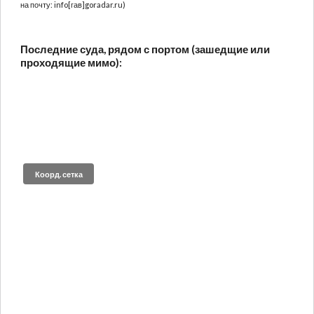
на почту: info[гав]goradar.ru)
Последние суда, рядом с портом (зашедщие или
проходящие мимо):
Коорд. сетка