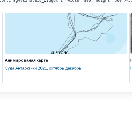
port2=Egvekinot&is_widget=1" width="800" height="500"></
Анимированая карта
Суда Антарктики 2021, октябрь-декабрь