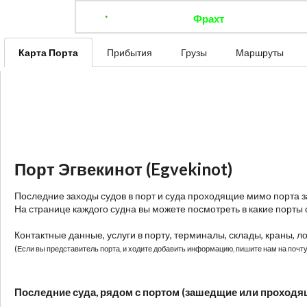
Фрахт
Отследить 
Карта Порта
Прибытия
Грузы
Маршруты
Порт Эгвекинот (Egvekinot)
Последние заходы судов в порт и суда проходящие мимо порта 
На странице каждого судна вы можете посмотреть в какие порты 
Контактные данные, услуги в порту, терминалы, склады, краны, л
(Если вы представитель порта, и ходите добавить информацию, пишите нам на почту:
Последние суда, рядом с портом (зашедщие или проходя