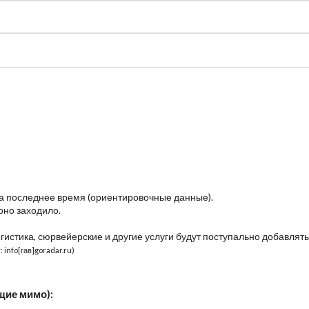
судно
Общая карта (β)
Чат
Цены
Карты судов
за последнее время (ориентировочные данные).
оно заходило.
огистика, сюрвейерские и другие услуги будут поступально добавлять
 info[гав]goradar.ru)
щие мимо):