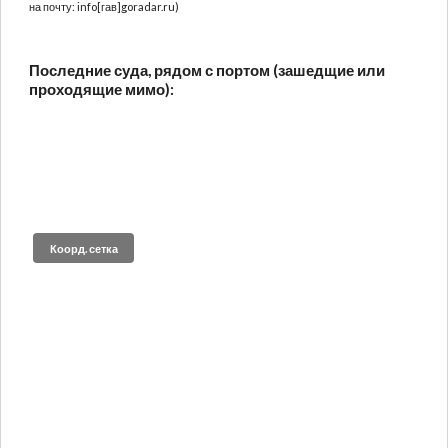
на почту: info[гав]goradar.ru)
Последние суда, рядом с портом (зашедщие или
проходящие мимо):
Коорд. сетка