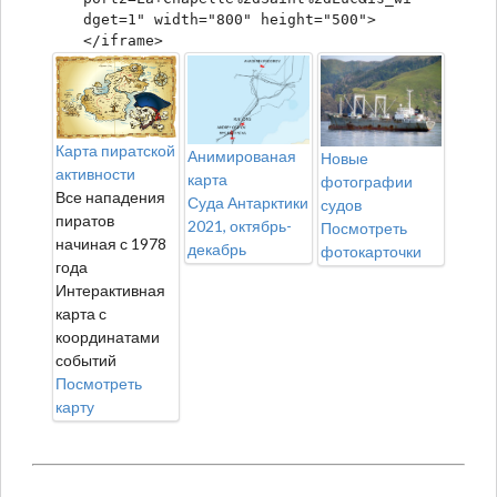
dget=1" width="800" height="500">
</iframe>
Карта пиратской
Анимированая
Новые
активности
карта
фотографии
Все нападения
Суда Антарктики
судов
пиратов
2021, октябрь-
Посмотреть
начиная с 1978
декабрь
фотокарточки
года
Интерактивная
карта с
координатами
событий
Посмотреть
карту