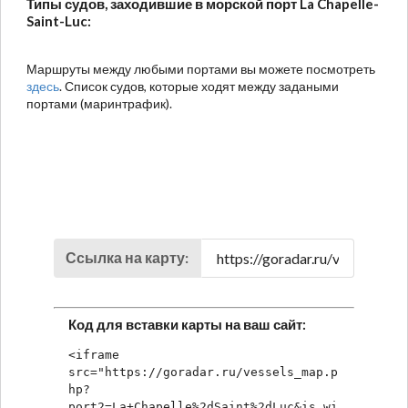
Типы судов, заходившие в морской порт La Chapelle-
Saint-Luc:
Маршруты между любыми портами вы можете посмотреть
здесь
. Список судов, которые ходят между задаными
портами (маринтрафик).
Ссылка на карту:
Код для вставки карты на ваш сайт:
<iframe 
src="https://goradar.ru/vessels_map.p
hp?
port2=La+Chapelle%2dSaint%2dLuc&is_wi