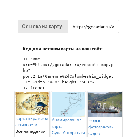
Ссылка на карту:
Код для вставки карты на ваш сайт:
<iframe 
src="https://goradar.ru/vessels_map.p
hp?
port2=La+Garenne%2dColombes&is_widget
=1" width="800" height="500">
</iframe>
Карта пиратской
Анимированая
Новые
активности
карта
фотографии
Все нападения
Суда Антарктики
судов