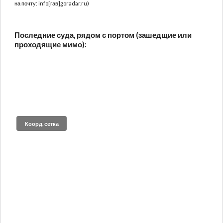
на почту: info[гав]goradar.ru)
Последние суда, рядом с портом (зашедщие или
проходящие мимо):
Коорд. сетка