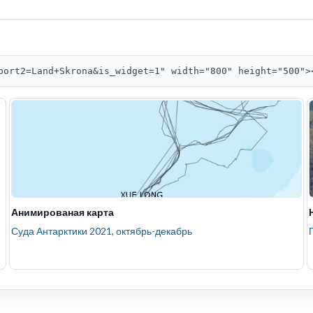
port2=Land+Skrona&is_widget=1" width="800" height="500">
Анимированая карта
Суда Антарктики 2021, октябрь-декабрь