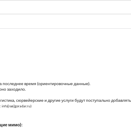
судно
Общая карта (β)
Чат
Цены
Карты судов
за последнее время (ориентировочные данные).
оно заходило.
огистика, сюрвейерские и другие услуги будут поступально добавлять
 info[гав]goradar.ru)
щие мимо):