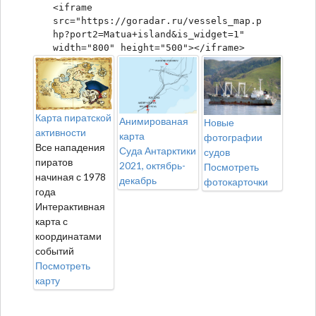
<iframe 
src="https://goradar.ru/vessels_map.p
hp?port2=Matua+island&is_widget=1" 
width="800" height="500"></iframe>
Карта пиратской
Анимированая
Новые
активности
карта
фотографии
Все нападения
Суда Антарктики
судов
пиратов
2021, октябрь-
Посмотреть
начиная с 1978
декабрь
фотокарточки
года
Интерактивная
карта с
координатами
событий
Посмотреть
карту