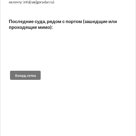
на почту: info[гав]goradar.ru)
Последние суда, рядом с портом (зашедщие или
проходящие мимо):
Коорд. сетка