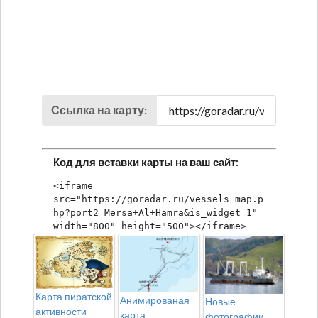
Ссылка на карту:
Код для вставки карты на ваш сайт:
<iframe 
src="https://goradar.ru/vessels_map.p
hp?port2=Mersa+Al+Hamra&is_widget=1" 
width="800" height="500"></iframe>
Карта пиратской
Анимированая
Новые
активности
карта
фотографии