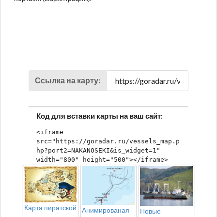
Ссылка на карту:
Код для вставки карты на ваш сайт:
<iframe 
src="https://goradar.ru/vessels_map.p
hp?port2=NAKANOSEKI&is_widget=1" 
width="800" height="500"></iframe>
Карта пиратской
Анимированая
Новые