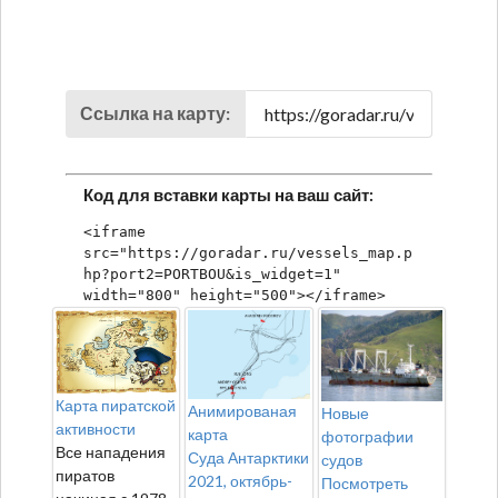
Ссылка на карту:
Код для вставки карты на ваш сайт:
<iframe 
src="https://goradar.ru/vessels_map.p
hp?port2=PORTBOU&is_widget=1" 
width="800" height="500"></iframe>
Карта пиратской
Анимированая
Новые
активности
карта
фотографии
Все нападения
Суда Антарктики
судов
пиратов
2021, октябрь-
Посмотреть