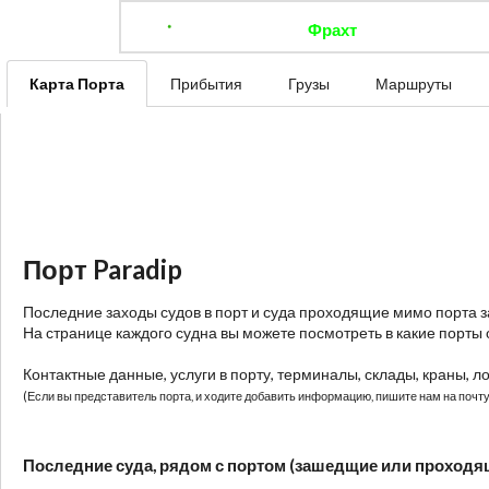
Фрахт
Отследить 
Карта Порта
Прибытия
Грузы
Маршруты
Порт Paradip
Последние заходы судов в порт и суда проходящие мимо порта 
На странице каждого судна вы можете посмотреть в какие порты 
Контактные данные, услуги в порту, терминалы, склады, краны, л
(Если вы представитель порта, и ходите добавить информацию, пишите нам на почту:
Последние суда, рядом с портом (зашедщие или проходя