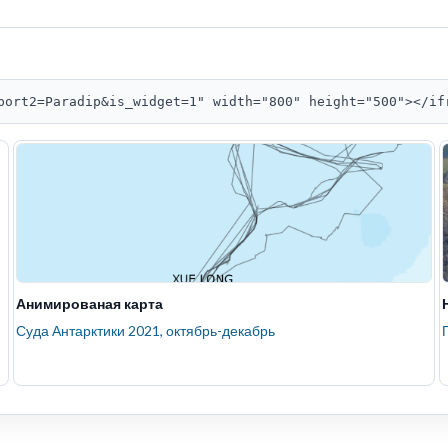
port2=Paradip&is_widget=1" width="800" height="500"></if
Анимированая карта
Суда Антарктики 2021, октябрь-декабрь