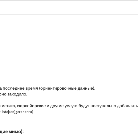
судно
Общая карта (β)
Чат
Цены
Карты судов
за последнее время (ориентировочные данные).
оно заходило.
огистика, сюрвейерские и другие услуги будут поступально добавлять
 info[гав]goradar.ru)
щие мимо):