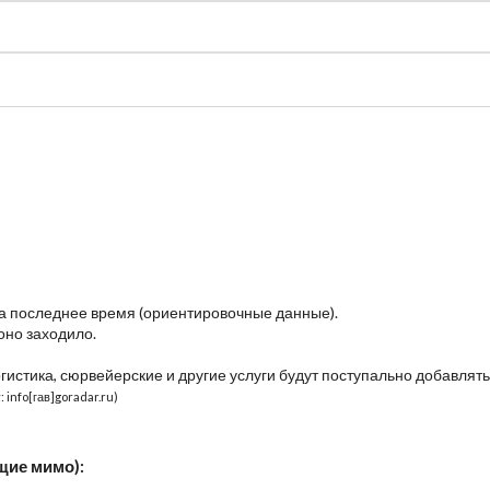
судно
Общая карта (β)
Чат
Цены
Карты судов
за последнее время (ориентировочные данные).
оно заходило.
огистика, сюрвейерские и другие услуги будут поступально добавлять
 info[гав]goradar.ru)
щие мимо):