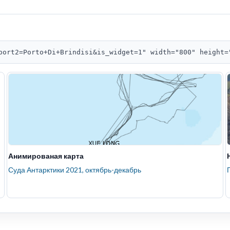
port2=Porto+Di+Brindisi&is_widget=1" width="800" height=
Анимированая карта
Суда Антарктики 2021, октябрь-декабрь