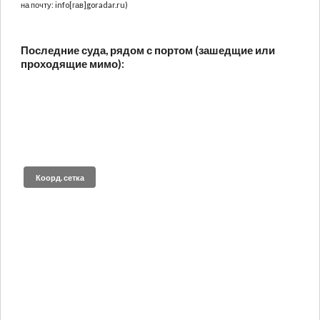
на почту: info[гав]goradar.ru)
Последние суда, рядом с портом (зашедщие или
проходящие мимо):
Коорд. сетка