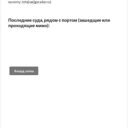
на почту: info[гав]goradar.ru)
Последние суда, рядом с портом (зашедщие или
проходящие мимо):
Коорд. сетка