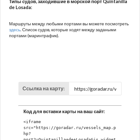
Типы судов, заходившие в морской порт Quintanilla
de Losada:
Маршруты между любыми портами вы можете посмотреть
здесь
. Список судов, которые ходят между задаными
портами (маринтрафик).
Ссылка на карту:
Код для вставки карты на ваш сайт:
<iframe 
src="https://goradar.ru/vessels_map.p
hp?
port2=Quintanilla+de+Losada&is_widget