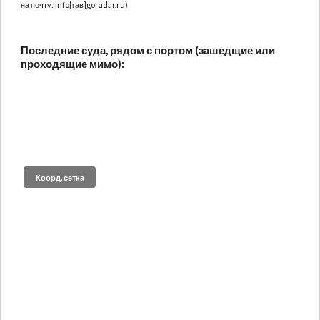
на почту: info[гав]goradar.ru)
Последние суда, рядом с портом (зашедщие или
проходящие мимо):
Коорд. сетка