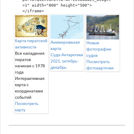
=1" width="800" height="500">
</iframe>
Карта пиратской
Анимированая
Новые
активности
карта
фотографии
Все нападения
Суда Антарктики
судов
пиратов
2021, октябрь-
Посмотреть
начиная с 1978
декабрь
фотокарточки
года
Интерактивная
карта с
координатами
событий
Посмотреть
карту