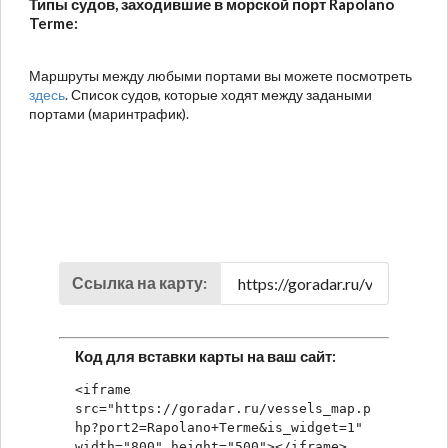
Типы судов, заходившие в морской порт Rapolano
Terme:
Маршруты между любыми портами вы можете посмотреть
здесь
. Список судов, которые ходят между задаными
портами (маринтрафик).
Ссылка на карту:
Код для вставки карты на ваш сайт:
<iframe 
src="https://goradar.ru/vessels_map.p
hp?port2=Rapolano+Terme&is_widget=1" 
width="800" height="500"></iframe>