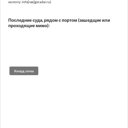
на почту: info[гав]goradar.ru)
Последние суда, рядом с портом (зашедщие или
проходящие мимо):
Коорд. сетка