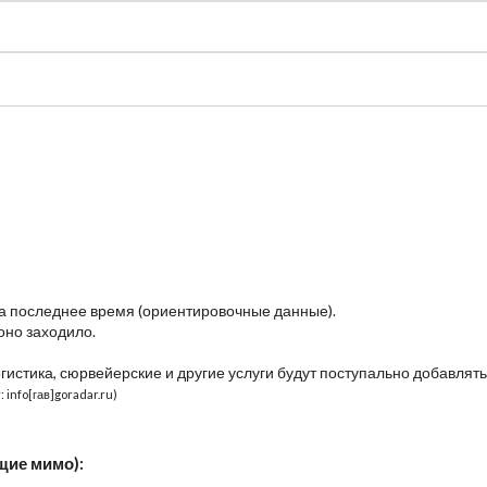
судно
Общая карта (β)
Чат
Цены
Карты судов
за последнее время (ориентировочные данные).
оно заходило.
огистика, сюрвейерские и другие услуги будут поступально добавлять
 info[гав]goradar.ru)
щие мимо):