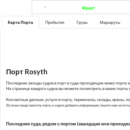
Фрахт
Отследить 
Карта Порта
Прибытия
Грузы
Маршруты
Порт Rosyth
Последние заходы судов в порт и суда проходящие мимо порта 
На странице каждого судна вы можете посмотреть в какие порты 
Контактные данные, услуги в порту, терминалы, склады, краны, л
(Если вы представитель порта, и ходите добавить информацию, пишите нам на почту:
Последние суда, рядом с портом (зашедщие или проходя