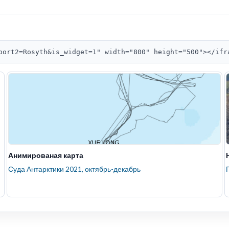
port2=Rosyth&is_widget=1" width="800" height="500"></ifr
Анимированая карта
Суда Антарктики 2021, октябрь-декабрь